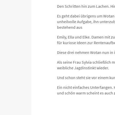
Den Schritten hin zum Lachen. H
Es geht dabei übrigens um Wotan 
unheilvolle Aufgabe, ihn unterzu
bestehend aus
Emily, Ella und Elke. Damen mit z
für kuriose Ideen zur Rentenaufb
Diese drei nehmen Wotan nun in i
Als seine Frau Sylvia schließlich 
weibliche Jagdinstinkt wieder.
Und schon steht sie vor einem ku
Ein nicht einfaches Unterfangen.
und schön warm scheint es auch z