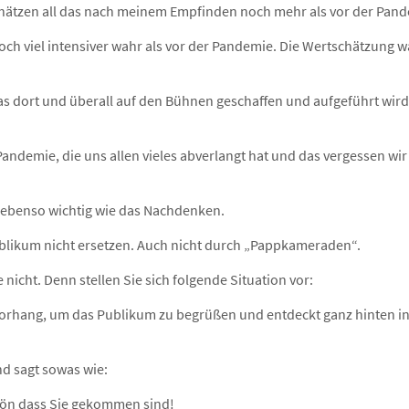
schätzen all das nach meinem Empfinden noch mehr als vor der Pan
h viel intensiver wahr als vor der Pandemie. Die Wertschätzung wa
was dort und überall auf den Bühnen geschaffen und aufgeführt wir
 Pandemie, die uns allen vieles abverlangt hat und das vergessen wi
t ebenso wichtig wie das Nachdenken.
blikum nicht ersetzen. Auch nicht durch „Pappkameraden“.
e nicht. Denn stellen Sie sich folgende Situation vor:
 Vorhang, um das Publikum zu begrüßen und entdeckt ganz hinten in
d sagt sowas wie:
hön dass Sie gekommen sind!