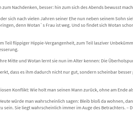
in zum Nachdenken, besser: hin zum sich des Abends bewusst mac
der sich nach vielen Jahren seiner Ehe nun neben seinem Sohn sie
bringen, denn Wotan`s Frau ist weg. Und so findet sich Wotan schon
um Teil flippiger Hippie-Vergangenheit, zum Teil lasziver Unbekümm
esserung.
hre Mitte und Wotan lernt sie nun im Alter kennen: Die Überholspu
merkt, dass es ihm dadurch nicht nur gut, sondern scheinbar besser ge
riosen Konflikt: Wie holt man seinen Mann zurück, ohne am Ende al
 Heute würde man wahrscheinlich sagen: Bleib bloß da wohnen, dann
u sein. Sie liegt wahrscheinlich immer im Auge des Betrachters. – 