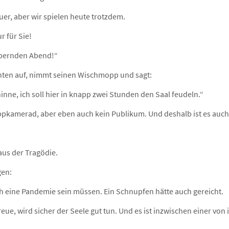
uer, aber wir spielen heute trotzdem.
r für Sie!
bernden Abend!“
nten auf, nimmt seinen Wischmopp und sagt:
nne, ich soll hier in knapp zwei Stunden den Saal feudeln.“
appkamerad, aber eben auch kein Publikum. Und deshalb ist es auch 
aus der Tragödie.
gen:
ch eine Pandemie sein müssen. Ein Schnupfen hätte auch gereicht.
freue, wird sicher der Seele gut tun. Und es ist inzwischen einer v