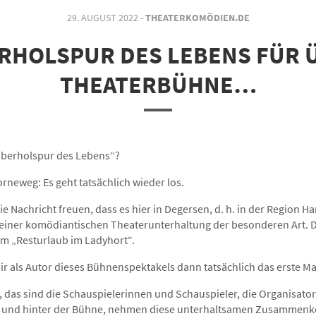
29. AUGUST 2022 -
THEATERKOMÖDIEN.DE
RHOLSPUR DES LEBENS FÜR 
THEATERBÜHNE…
 „Überholspur des Lebens“?
orneweg: Es geht tatsächlich wieder los.
ie Nachricht freuen, dass es hier in Degersen, d. h. in der Region H
 einer komödiantischen Theaterunterhaltung der besonderen Art. D
nem „Resturlaub im Ladyhort“.
 als Autor dieses Bühnenspektakels dann tatsächlich das erste Mal 
e, das sind die Schauspielerinnen und Schauspieler, die Organisato
vor und hinter der Bühne, nehmen diese unterhaltsamen Zusammenk