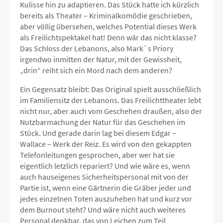
Kulisse hin zu adaptieren. Das Stück hatte ich kürzlich
bereits als Theater – Kriminalkomödie geschrieben,
aber völlig übersehen, welches Potential dieses Werk
als Freilichtspektakel hat! Denn wär das nicht klasse?
Das Schloss der Lebanons, also Mark`s Priory
irgendwo inmitten der Natur, mit der Gewissheit,
„drin“ reiht sich ein Mord nach dem anderen?
Ein Gegensatz bleibt: Das Original spielt ausschließlich
im Familiensitz der Lebanons. Das Freilichttheater lebt
nicht nur, aber auch vom Geschehen draußen, also der
Nutzbarmachung der Natur für das Geschehen im
Stück. Und gerade darin lag bei diesem Edgar –
Wallace – Werk der Reiz. Es wird von den gekappten
Telefonleitungen gesprochen, aber wer hat sie
eigentlich letzlich repariert? Und wie wäre es, wenn
auch hauseigenes Sicherheitspersonal mit von der
Partie ist, wenn eine Gärtnerin die Gräber jeder und
jedes einzelnen Toten auszuheben hat und kurz vor
dem Burnout steht? Und wäre nicht auch weiteres
Personal denkbar, das von Leichen zum Teil