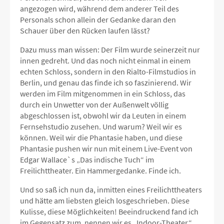
angezogen wird, während dem anderer Teil des
Personals schon allein der Gedanke daran den
Schauer über den Rücken laufen lässt?
Dazu muss man wissen: Der Film wurde seinerzeit nur
innen gedreht. Und das noch nicht einmal in einem
echten Schloss, sondern in den Rialto-Filmstudios in
Berlin, und genau das finde ich so faszinierend. Wir
werden im Film mitgenommen in ein Schloss, das
durch ein Unwetter von der Außenwelt völlig
abgeschlossen ist, obwohl wir da Leuten in einem
Fernsehstudio zusehen. Und warum? Weil wir es
können. Weil wir die Phantasie haben, und diese
Phantasie pushen wir nun mit einem Live-Event von
Edgar Wallace`s „Das indische Tuch“ im
Freilichttheater. Ein Hammergedanke. Finde ich.
Und so saß ich nun da, inmitten eines Freilichttheaters
und hätte am liebsten gleich losgeschrieben. Diese
Kulisse, diese Möglichkeiten! Beeindruckend fand ich
im Gegensatz zum, nennen wir es „Indoor-Theater“,