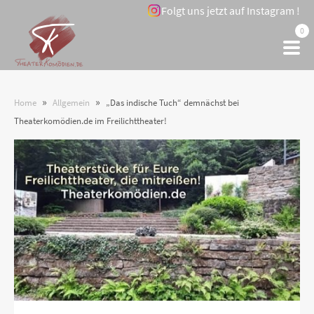
Folgt uns jetzt auf Instagram !
0
»
»
Home
Allgemein
„Das indische Tuch“ demnächst bei
Theaterkomödien.de im Freilichttheater!