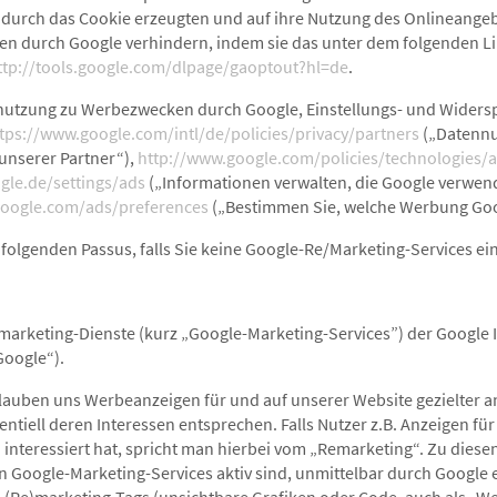
r durch das Cookie erzeugten und auf ihre Nutzung des Onlineang
ten durch Google verhindern, indem sie das unter dem folgenden L
ttp://tools.google.com/dlpage/gaoptout?hl=de
.
nutzung zu Werbezwecken durch Google, Einstellungs- und Widers
tps://www.google.com/intl/de/policies/privacy/partners
(„Datennu
unserer Partner“),
http://www.google.com/policies/technologies/
gle.de/settings/ads
(„Informationen verwalten, die Google verwe
google.com/ads/preferences
(„Bestimmen Sie, welche Werbung Goog
 folgenden Passus, falls Sie keine Google-Re/Marketing-Services ei
marketing-Dienste (kurz „Google-Marketing-Services”) der Google 
Google“).
lauben uns Werbeanzeigen für und auf unserer Website gezielter 
entiell deren Interessen entsprechen. Falls Nutzer z.B. Anzeigen fü
 interessiert hat, spricht man hierbei vom „Remarketing“. Zu dies
 Google-Marketing-Services aktiv sind, unmittelbar durch Google 
. (Re)marketing-Tags (unsichtbare Grafiken oder Code, auch als „W