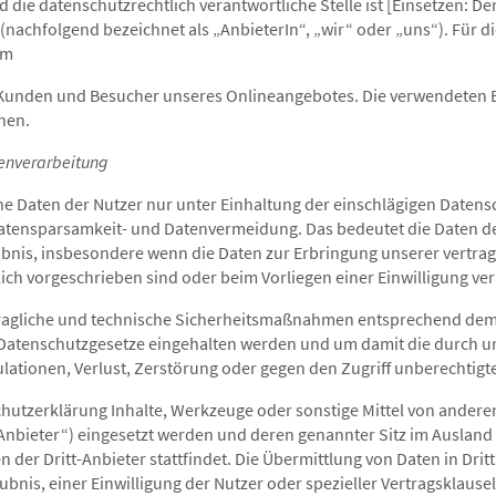
 die datenschutzrechtlich verantwortliche Stelle ist [Einsetzen: D
nachfolgend bezeichnet als „AnbieterIn“, „wir“ oder „uns“). Für d
um
e Kunden und Besucher unseres Onlineangebotes. Die verwendeten Beg
hen.
tenverarbeitung
e Daten der Nutzer nur unter Einhaltung der einschlägigen Date
tensparsamkeit- und Datenvermeidung. Das bedeutet die Daten d
aubnis, insbesondere wenn die Daten zur Erbringung unserer vertra
lich vorgeschrieben sind oder beim Vorliegen einer Einwilligung ver
rtragliche und technische Sicherheitsmaßnahmen entsprechend dem
er Datenschutzgesetze eingehalten werden und um damit die durch u
ulationen, Verlust, Zerstörung oder gegen den Zugriff unberechtig
hutzerklärung Inhalte, Werkzeuge oder sonstige Mittel von andere
Anbieter“) eingesetzt werden und deren genannter Sitz im Ausland 
en der Dritt-Anbieter stattfindet. Die Übermittlung von Daten in Drit
bnis, einer Einwilligung der Nutzer oder spezieller Vertragsklausel