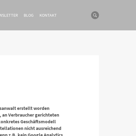
WSLETTER
BLOG
KONTAKT
sanwalt erstellt worden
n, an Verbraucher gerichteten
 konkretes Geschäftsmodell
tellationen nicht ausreichend
enn z.B. kein Google Analytics