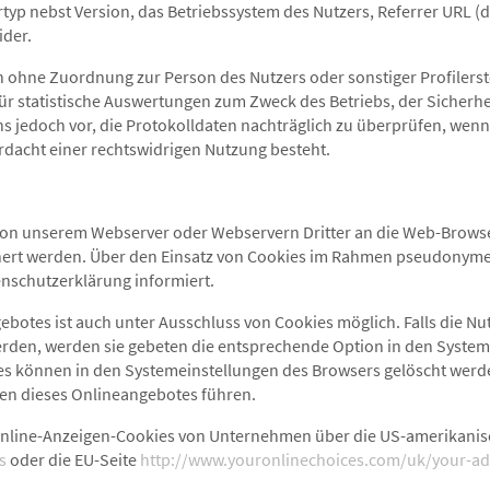
typ nebst Version, das Betriebssystem des Nutzers, Referrer URL (di
ider.
n ohne Zuordnung zur Person des Nutzers oder sonstiger Profilers
r statistische Auswertungen zum Zweck des Betriebs, der Sicherh
s jedoch vor, die Protokolldaten nachträglich zu überprüfen, wen
rdacht einer rechtswidrigen Nutzung besteht.
 von unserem Webserver oder Webservern Dritter an die Web-Browse
chert werden. Über den Einsatz von Cookies im Rahmen pseudony
nschutzerklärung informiert.
ebotes ist auch unter Ausschluss von Cookies möglich. Falls die Nu
rden, werden sie gebeten die entsprechende Option in den System
es können in den Systemeinstellungen des Browsers gelöscht werd
en dieses Onlineangebotes führen.
e Online-Anzeigen-Cookies von Unternehmen über die US-amerikanis
s
oder die EU-Seite
http://www.youronlinechoices.com/uk/your-ad