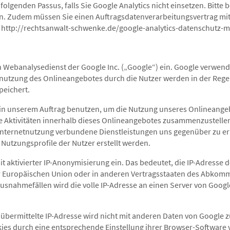
folgenden Passus, falls Sie Google Analytics nicht einsetzen. Bitte 
n. Zudem müssen Sie einen Auftragsdatenverarbeitungsvertrag mit 
 http://rechtsanwalt-schwenke.de/google-analytics-datenschutz-m
en Webanalysedienst der Google Inc. („Google“) ein. Google verwend
utzung des Onlineangebotes durch die Nutzer werden in der Regel
peichert.
 in unserem Auftrag benutzen, um die Nutzung unseres Onlineange
e Aktivitäten innerhalb dieses Onlineangebotes zusammenzustelle
Internetnutzung verbundene Dienstleistungen uns gegenüber zu e
utzungsprofile der Nutzer erstellt werden.
it aktivierter IP-Anonymisierung ein. Das bedeutet, die IP-Adresse 
er Europäischen Union oder in anderen Vertragsstaaten des Abko
Ausnahmefällen wird die volle IP-Adresse an einen Server von Goog
übermittelte IP-Adresse wird nicht mit anderen Daten von Google
ies durch eine entsprechende Einstellung ihrer Browser-Software 