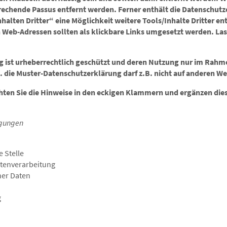
prechende Passus entfernt werden. Ferner enthält die Datenschut
halten Dritter“ eine Möglichkeit weitere Tools/Inhalte Dritter 
Web-Adressen sollten als klickbare Links umgesetzt werden. Lasse
g ist urheberrechtlich geschützt und deren Nutzung nur im Rahm
h. die Muster-Datenschutzerklärung darf z.B. nicht auf anderen 
hten Sie die Hinweise in den eckigen Klammern und ergänzen diese
igungen
e Stelle
atenverarbeitung
ner Daten
g