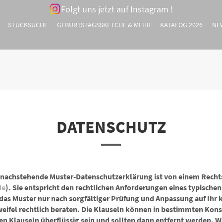
Folgt uns jetzt auf Instagram !
STÜCKSUCHE
GEBURTSTAGSSKETCHE & MEHR
KATALOG 2026
NE
DATENSCHUTZ
 nachstehende Muster-Datenschutzerklärung ist von einem Recht
de
). Sie entspricht den rechtlichen Anforderungen eines typische
 das Muster nur nach sorgfältiger Prüfung und Anpassung auf Ihr
weifel rechtlich beraten. Die Klauseln können in bestimmten Kons
n Klauseln überflüssig sein und sollten dann entfernt werden. W