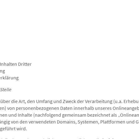
nhalten Dritter
ung
erklärung
Stelle
 über die Art, den Umfang und Zweck der Verarbeitung (u.a. Erheb
gen) von personenbezogenen Daten innerhalb unseres Onlineangeb
en und Inhalte (nachfolgend gemeinsam bezeichnet als „Onlineang
ängig von den verwendeten Domains, Systemen, Plattformen und Ge
geführt wird.