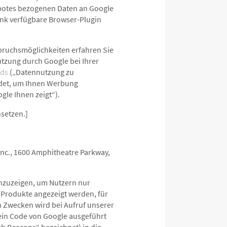
ebotes bezogenen Daten an Google
ink verfügbare Browser-Plugin
pruchsmöglichkeiten erfahren Sie
tzung durch Google bei Ihrer
ads
(„Datennutzung zu
ndet, um Ihnen Werbung
le Ihnen zeigt“).
nsetzen.]
Inc., 1600 Amphitheatre Parkway,
anzuzeigen, um Nutzern nur
r Produkte angezeigt werden, für
en Zwecken wird bei Aufruf unserer
ein Code von Google ausgeführt
eb Beacons“ bezeichnet) in die