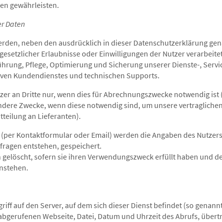
ten gewährleisten.
er Daten
den, neben den ausdrücklich in dieser Datenschutzerklärung gen
esetzlicher Erlaubnisse oder Einwilligungen der Nutzer verarbeitet
ührung, Pflege, Optimierung und Sicherung unserer Dienste-, Servi
tiven Kundendienstes und technischen Supports.
zer an Dritte nur, wenn dies für Abrechnungszwecke notwendig ist (
andere Zwecke, wenn diese notwendig sind, um unsere vertraglich
tteilung an Lieferanten).
 (per Kontaktformular oder Email) werden die Angaben des Nutzer
sfragen entstehen, gespeichert.
elöscht, sofern sie ihren Verwendungszweck erfüllt haben und d
nstehen.
iff auf den Server, auf dem sich dieser Dienst befindet (so genannt
abgerufenen Webseite, Datei, Datum und Uhrzeit des Abrufs, übe