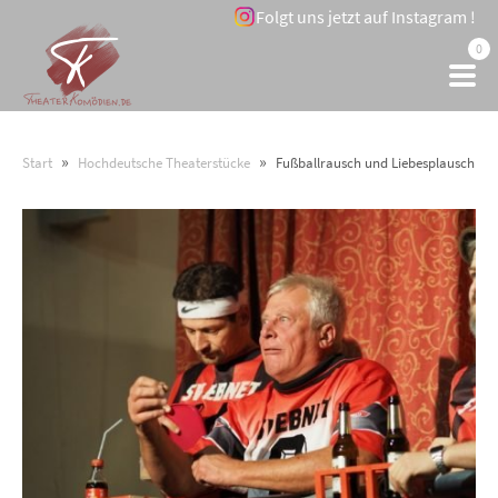
Folgt uns jetzt auf Instagram !
0
»
»
Start
Hochdeutsche Theaterstücke
Fußballrausch und Liebesplausch