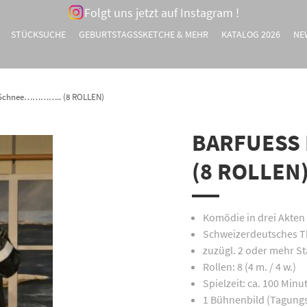
Folgt uns jetzt auf Instagram !
STÜCKSUCHE
GEBURTSTAGSSKETCHE & MEHR
KATALOG 2026
NE
 Schnee………….. (8 ROLLEN)
BARFUESS
(8 ROLLEN
Komödie in drei Akten
Schweizerdeutsches T
zuzügl. 2 oder mehr St
Rollen: 8 (4 m. / 4 w.)
Spielzeit: ca. 100 Minu
1 Bühnenbild (Tagungs