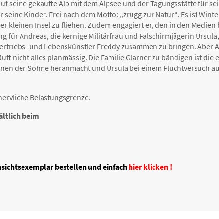
 auf seine gekaufte Alp mit dem Alpsee und der Tagungsstätte für s
für seine Kinder. Frei nach dem Motto: „zrugg zur Natur“. Es ist Wi
er kleinen Insel zu fliehen. Zudem engagiert er, den in den Medi
g für Andreas, die kernige Militärfrau und Falschirmjägerin Ursula
n Vertriebs- und Lebenskünstler Freddy zusammen zu bringen. Aber 
uft nicht alles planmässig. Die Familie Glarner zu bändigen ist die 
einen der Söhne heranmacht und Ursula bei einem Fluchtversuch au
e nervliche Belastungsgrenze.
ältlich beim
Ansichtsexemplar bestellen und einfach
hier klicken !