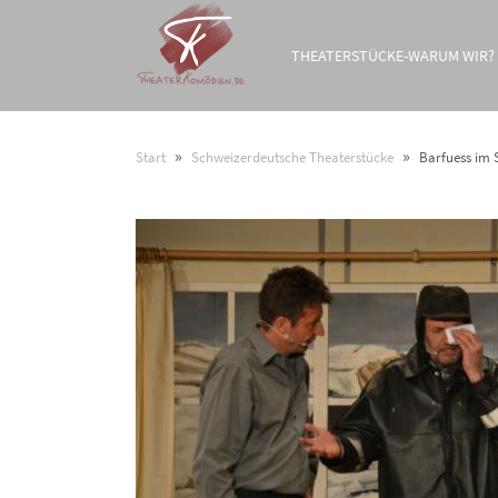
THEATERSTÜCKE-WARUM WIR?
»
»
Start
Schweizerdeutsche Theaterstücke
Barfuess im