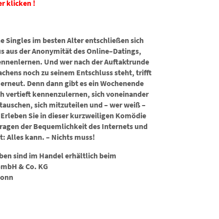
er klicken !
e Singles im besten Alter entschließen sich
s aus der Anonymität des Online–Datings,
Kennenlernen. Und wer nach der Auftaktrunde
hens noch zu seinem Entschluss steht, trifft
 erneut. Denn dann gibt es ein Wochenende
ch vertieft kennenzulernen, sich voneinander
tauschen, sich mitzuteilen und – wer weiß –
 Erleben Sie in dieser kurzweiligen Komödie
rfragen der Bequemlichkeit des Internets und
t: Alles kann. – Nichts muss!
en sind im Handel erhältlich beim
GmbH & Co. KG
Bonn