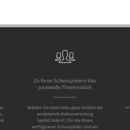
Zu Ihren Schauspielern das
passende Theaterstück
er
ei
Wählen Sie oben links ganz einfach die
e,
anstehende Rollenverteilung
nd
(weibl./männl.) für die Ihnen
verfügbaren Schauspieler und wir