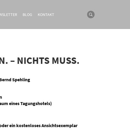
WSLETTER
BLOG
KONTAKT
N. – NICHTS MUSS.
 Bernd Spehling
en
aum eines Tagungshotels)
 oder ein kostenloses Ansichtsexemplar