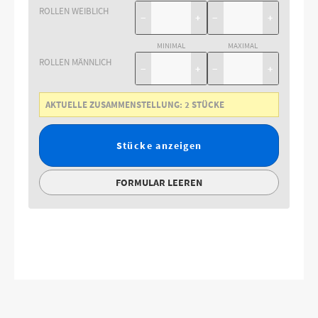
ROLLEN WEIBLICH
−
+
−
+
MINIMAL
MAXIMAL
ROLLEN MÄNNLICH
−
+
−
+
AKTUELLE ZUSAMMENSTELLUNG:
2
STÜCKE
Stücke anzeigen
FORMULAR LEEREN