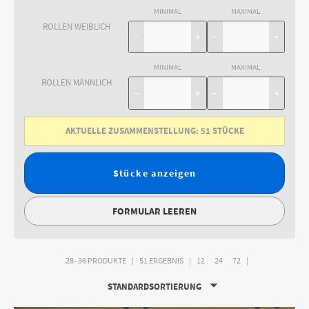
MINIMAL
MAXIMAL
ROLLEN WEIBLICH
−
+
−
+
MINIMAL
MAXIMAL
ROLLEN MÄNNLICH
−
+
−
+
AKTUELLE ZUSAMMENSTELLUNG:
51
STÜCKE
Stücke anzeigen
FORMULAR LEEREN
28–36 PRODUKTE
51 ERGEBNIS
12
24
72
STANDARDSORTIERUNG