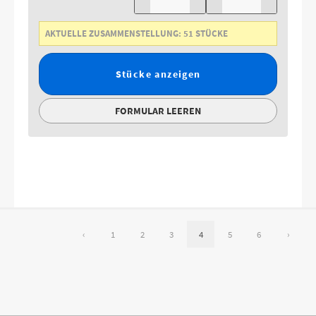
AKTUELLE ZUSAMMENSTELLUNG:
51
STÜCKE
Stücke anzeigen
FORMULAR LEEREN
‹
1
2
3
4
5
6
›