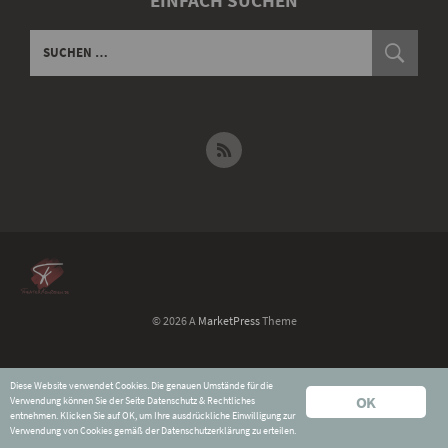
EINFACH SUCHEN
© 2026 A
MarketPress
Theme
Widerruf für digitale Inhalte
Diese Website verwendet Cookies. Die genauen Umstände für die
Datenschutz & Rechtliches
OK
Verwendung können Sie der Seite
Datenschutz & Rechtliches
Impressum
entnehmen. Klicken Sie auf OK, um Ihre ausdrückliche Einwilligung zur
Verwendung von Cookies gemäß der Datenschutzerklärung zu erteilen.