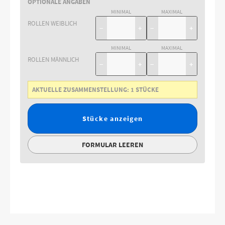
OPTIONALE ANGABEN
MINIMAL
MAXIMAL
ROLLEN WEIBLICH
−
+
−
+
MINIMAL
MAXIMAL
ROLLEN MÄNNLICH
−
+
−
+
AKTUELLE ZUSAMMENSTELLUNG:
1
STÜCKE
Stücke anzeigen
FORMULAR LEEREN