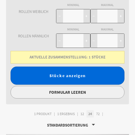
MINIMAL
MAXIMAL
ROLLEN WEIBLICH
−
+
−
+
MINIMAL
MAXIMAL
ROLLEN MÄNNLICH
−
+
−
+
AKTUELLE ZUSAMMENSTELLUNG:
1
STÜCKE
Stücke anzeigen
FORMULAR LEEREN
1 PRODUKT
1 ERGEBNIS
12
24
72
STANDARDSORTIERUNG