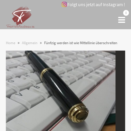
Folgt uns jetzt auf Instagram !
0
»
»
Home
Allgemein
Fünfzig werden ist wie Mittellinie überschreiten