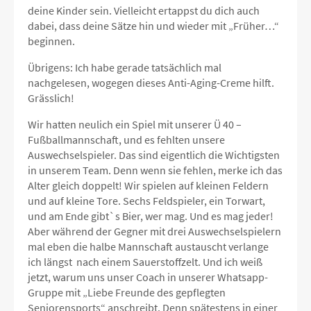
deine Kinder sein. Vielleicht ertappst du dich auch
dabei, dass deine Sätze hin und wieder mit „Früher…“
beginnen.
Übrigens: Ich habe gerade tatsächlich mal
nachgelesen, wogegen dieses Anti-Aging-Creme hilft.
Grässlich!
Wir hatten neulich ein Spiel mit unserer Ü 40 –
Fußballmannschaft, und es fehlten unsere
Auswechselspieler. Das sind eigentlich die Wichtigsten
in unserem Team. Denn wenn sie fehlen, merke ich das
Alter gleich doppelt! Wir spielen auf kleinen Feldern
und auf kleine Tore. Sechs Feldspieler, ein Torwart,
und am Ende gibt`s Bier, wer mag. Und es mag jeder!
Aber während der Gegner mit drei Auswechselspielern
mal eben die halbe Mannschaft austauscht verlange
ich längst nach einem Sauerstoffzelt. Und ich weiß
jetzt, warum uns unser Coach in unserer Whatsapp-
Gruppe mit „Liebe Freunde des gepflegten
Seniorensports“ anschreibt. Denn spätestens in einer