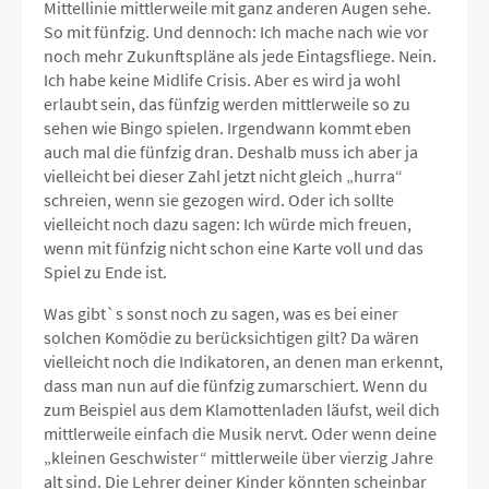
Mittellinie mittlerweile mit ganz anderen Augen sehe.
So mit fünfzig. Und dennoch: Ich mache nach wie vor
noch mehr Zukunftspläne als jede Eintagsfliege. Nein.
Ich habe keine Midlife Crisis. Aber es wird ja wohl
erlaubt sein, das fünfzig werden mittlerweile so zu
sehen wie Bingo spielen. Irgendwann kommt eben
auch mal die fünfzig dran. Deshalb muss ich aber ja
vielleicht bei dieser Zahl jetzt nicht gleich „hurra“
schreien, wenn sie gezogen wird. Oder ich sollte
vielleicht noch dazu sagen: Ich würde mich freuen,
wenn mit fünfzig nicht schon eine Karte voll und das
Spiel zu Ende ist.
Was gibt`s sonst noch zu sagen, was es bei einer
solchen Komödie zu berücksichtigen gilt? Da wären
vielleicht noch die Indikatoren, an denen man erkennt,
dass man nun auf die fünfzig zumarschiert. Wenn du
zum Beispiel aus dem Klamottenladen läufst, weil dich
mittlerweile einfach die Musik nervt. Oder wenn deine
„kleinen Geschwister“ mittlerweile über vierzig Jahre
alt sind. Die Lehrer deiner Kinder könnten scheinbar