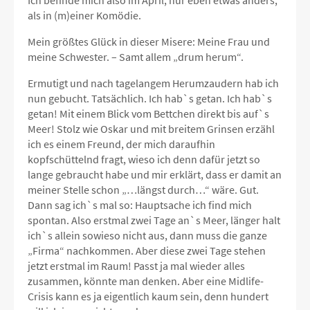
Ich befinde mich also im April, nur eben etwas anders,
als in (m)einer Komödie.
Mein größtes Glück in dieser Misere: Meine Frau und
meine Schwester. – Samt allem „drum herum“.
Ermutigt und nach tagelangem Herumzaudern hab ich
nun gebucht. Tatsächlich. Ich hab`s getan. Ich hab`s
getan! Mit einem Blick vom Bettchen direkt bis auf`s
Meer! Stolz wie Oskar und mit breitem Grinsen erzähl
ich es einem Freund, der mich daraufhin
kopfschüttelnd fragt, wieso ich denn dafür jetzt so
lange gebraucht habe und mir erklärt, dass er damit an
meiner Stelle schon „…längst durch…“ wäre. Gut.
Dann sag ich`s mal so: Hauptsache ich find mich
spontan. Also erstmal zwei Tage an`s Meer, länger halt
ich`s allein sowieso nicht aus, dann muss die ganze
„Firma“ nachkommen. Aber diese zwei Tage stehen
jetzt erstmal im Raum! Passt ja mal wieder alles
zusammen, könnte man denken. Aber eine Midlife-
Crisis kann es ja eigentlich kaum sein, denn hundert