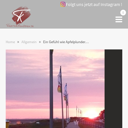
Folgt uns jetzt auf Instagram !
0
»
»
Home
Allgemein
Ein Gefühl wie Apfelplunder…