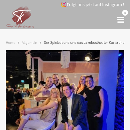
Folgt uns jetzt auf Instagram !
0
»
»
Home
Allgemein
Der Spieleabend und das Jakobustheater Karlsruhe