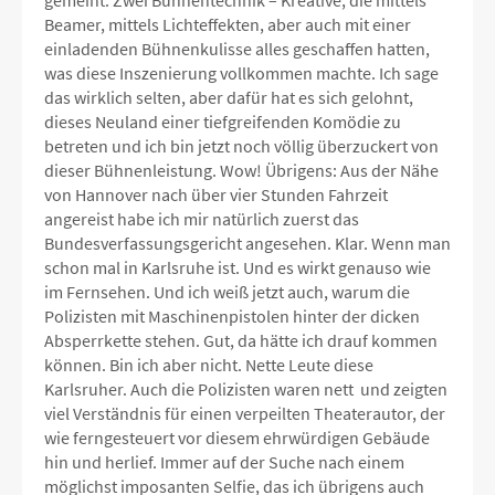
gemeint: Zwei Bühnentechnik – Kreative, die mittels
Beamer, mittels Lichteffekten, aber auch mit einer
einladenden Bühnenkulisse alles geschaffen hatten,
was diese Inszenierung vollkommen machte. Ich sage
das wirklich selten, aber dafür hat es sich gelohnt,
dieses Neuland einer tiefgreifenden Komödie zu
betreten und ich bin jetzt noch völlig überzuckert von
dieser Bühnenleistung. Wow! Übrigens: Aus der Nähe
von Hannover nach über vier Stunden Fahrzeit
angereist habe ich mir natürlich zuerst das
Bundesverfassungsgericht angesehen. Klar. Wenn man
schon mal in Karlsruhe ist. Und es wirkt genauso wie
im Fernsehen. Und ich weiß jetzt auch, warum die
Polizisten mit Maschinenpistolen hinter der dicken
Absperrkette stehen. Gut, da hätte ich drauf kommen
können. Bin ich aber nicht. Nette Leute diese
Karlsruher. Auch die Polizisten waren nett und zeigten
viel Verständnis für einen verpeilten Theaterautor, der
wie ferngesteuert vor diesem ehrwürdigen Gebäude
hin und herlief. Immer auf der Suche nach einem
möglichst imposanten Selfie, das ich übrigens auch