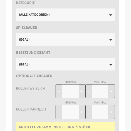
KATEGORIE
(ALLE KATEGORIEN)
SPIELDAUER
(EGAL)
BESETZUNG GESAMT
(EGAL)
OPTIONALE ANGABEN
MINIMAL
MAXIMAL
ROLLEN WEIBLICH
−
+
−
+
MINIMAL
MAXIMAL
ROLLEN MÄNNLICH
−
+
−
+
AKTUELLE ZUSAMMENSTELLUNG:
1
STÜCKE